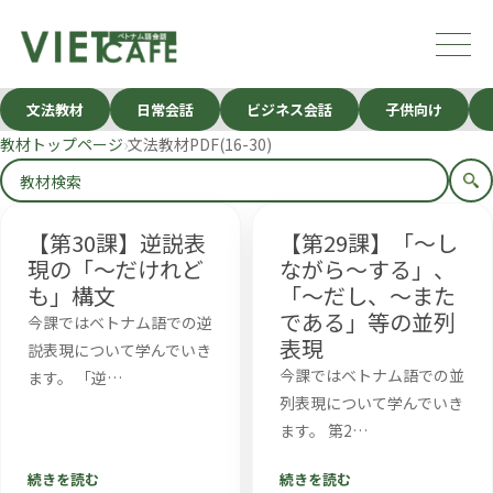
文法教材
日常会話
ビジネス会話
子供向け
教材トップページ
文法教材PDF(16-30)
【第30課】逆説表
【第29課】「～し
現の「～だけれど
ながら～する」、
も」構文
「～だし、～また
である」等の並列
今課ではベトナム語での逆
表現
説表現について学んでいき
今課ではベトナム語での並
ます。 「逆…
列表現について学んでいき
ます。 第2…
続きを読む
続きを読む