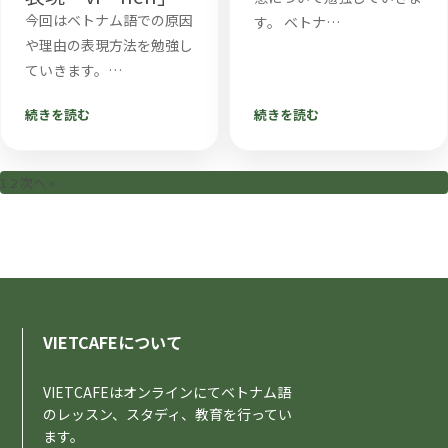
今回はベトナム語での原因
す。 ベトナ…
や理由の表現方法を勉強し
ていきます。…
続きを読む
続きを読む
投
1
2
次へ »
稿
ナ
ビ
ゲ
ー
シ
VIETCAFEについて
ョ
ン
VIETCAFEはオンラインにてベトナム語
のレッスン、スタディ、教育を行ってい
ます。