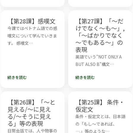
【第28課】感嘆文
【第27課】「～だ
けでなく～も～」,
今課ではベトナム語での感
「～ばかりでなく
嘆文について学んでいきま
～でもある～」の
す。 感嘆文…
表現
英語でいう”NOT ONLY A
BUT ALSO B”構文…
続きを読む
続きを読む
【第26課】「～と
【第25課】 条件・
見える/～に見え
仮定文
る/～そうに見え
条件・仮定文とは、日本語
る」等の表現
の「もし～であれば、
日常会話では、人や物事の
….」等のような…