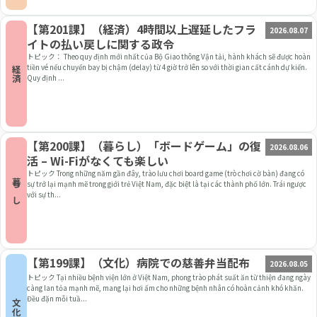
【第201課】（経済）4時間以上遅延したフラ
2026.08.07
イトの払い戻しに関する政令
トピック： Theo quy định mới nhất của Bộ Giao thông Vận tải, hành khách sẽ được hoàn
tiền vé nếu chuyến bay bị chậm (delay) từ 4 giờ trở lên so với thời gian cất cánh dự kiến.
経済
Quy định ...
【第200課】（暮らし）「ボードゲーム」の復
2026.08.06
活 – Wi-Fiがなくても楽しい
トピック Trong những năm gần đây, trào lưu chơi board game (trò chơi cờ bàn) đang có
暮らし
sự trở lại mạnh mẽ trong giới trẻ Việt Nam, đặc biệt là tại các thành phố lớn. Trái ngược
với sự th...
【第199課】（文化）病院での慈善弁当配布
2026.08.05
トピック Tại nhiều bệnh viện lớn ở Việt Nam, phong trào phát suất ăn từ thiện đang ngày
càng lan tỏa mạnh mẽ, mang lại hơi ấm cho những bệnh nhân có hoàn cảnh khó khăn.
Đều đặn mỗi tuầ...
文化