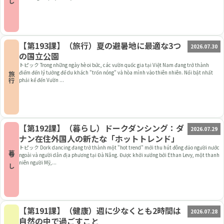
【第193課】（旅行）夏の避暑地に最適な3つ
2026.07.30
の国立公園
トピック Trong những ngày hè oi bức, các vườn quốc gia tại Việt Nam đang trở thành
điểm đến lý tưởng để du khách "trốn nóng" và hòa mình vào thiên nhiên. Nổi bật nhất
旅行
phải kể đến Vườn ...
【第192課】（暮らし）ドークダンシング：ダ
2026.07.29
ナン在住外国人の新たな「ホットトレンド」
トピック Dork dancing đang trở thành một "hot trend" mới thu hút đông đảo người nước
暮らし
ngoài và người dân địa phương tại Đà Nẵng. Được khởi xướng bởi Ethan Levy, một thanh
niên người Mỹ,...
【第191課】（健康）週に少なくとも2時間は
2026.07.28
自然の中で過ごすこと