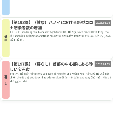
【第198課】（健康）ハノイにおける新型コロ
2026.08.04
ナ感染者数の増加
トピック Theo Trung tâm Kiểm soát bệnh tật (CDC) Hà Nội, số ca mắc COVID-19 tại thủ
đô đang có xu hướng gia tăng trong những tuần gần đây. Trong tuần từ 17/7 đến 24/7/2026,
健康
toàn thành ...
【第197課】（暮らし）首都の中心部にある珍
2026.08.03
しい宝石市
トピック Nằm ẩn mình trong con ngõ nhỏ 456 trên phố Hoàng Hoa Thám, Hà Nội, có một
暮らし
phiên chợ đá quý độc đáo chỉ họp duy nhất một lần mỗi tuần vào ngày Chủ nhật. Mặc dù
không gian khá n...