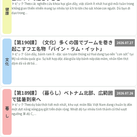
トピック Theo các nghiên cứu khoa học gần đây, việc dành ít nhất hai giờ mỗi tuần trong
không gian thiên nhiên mang lại nhiều lợi ích to lớn cho sức khỏe con người. Dù bạn đi
健康
dạo trong...
【第190課】（文化）多くの国でブームを巻き
2026.07.27
起こすフエ名物「バイン・ラム・イット」
トピック Gần đây, bánh ram ít - đặc sản truyền thống xứ Huế đang tạo nên "cơn sốt" tại
Mỹ và nhiều quốc gia. Sự kết hợp độc đáo giữa lớp bánh nếp dẻo mềm, nhân tôm thịt
文化
đậm đà và đế bá...
【第189課】（暮らし）ベトナム北部、広範囲
2026.07.26
で猛暑到来へ
トピック Theo dự báo thời tiết mới nhất, khu vực miền Bắc Việt Nam đang chuẩn bị đón
暮らし
một đợt nắng nóng gay gắt trên diện rộng. Nhiệt độ tại nhiều tỉnh thành có thể vượt
ngưỡng 38 độ C,...