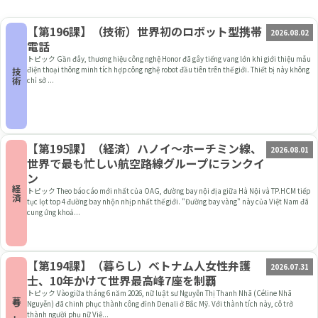
【第196課】（技術）世界初のロボット型携帯
2026.08.02
電話
トピック Gần đây, thương hiệu công nghệ Honor đã gây tiếng vang lớn khi giới thiệu mẫu
điện thoại thông minh tích hợp công nghệ robot đầu tiên trên thế giới. Thiết bị này không
技術
chỉ sở ...
【第195課】（経済）ハノイ～ホーチミン線、
2026.08.01
世界で最も忙しい航空路線グループにランクイ
ン
経済
トピック Theo báo cáo mới nhất của OAG, đường bay nội địa giữa Hà Nội và TP.HCM tiếp
tục lọt top 4 đường bay nhộn nhịp nhất thế giới. "Đường bay vàng" này của Việt Nam đã
cung ứng khoả...
【第194課】（暮らし）ベトナム人女性弁護
2026.07.31
士、10年かけて世界最高峰7座を制覇
トピック Vào giữa tháng 6 năm 2026, nữ luật sư Nguyễn Thị Thanh Nhã (Céline Nhã
暮らし
Nguyễn) đã chinh phục thành công đỉnh Denali ở Bắc Mỹ. Với thành tích này, cô trở
thành người phụ nữ Việ...