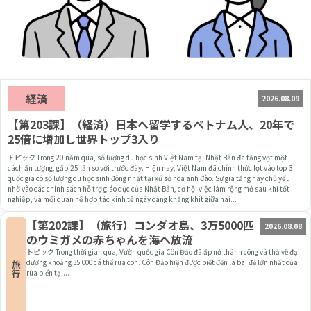
経済
2026.08.09
【第203課】（経済）日本へ留学するベトナム人、20年で
25倍に増加し世界トップ3入り
トピック Trong 20 năm qua, số lượng du học sinh Việt Nam tại Nhật Bản đã tăng vọt một
cách ấn tượng, gấp 25 lần so với trước đây. Hiện nay, Việt Nam đã chính thức lọt vào top 3
quốc gia có số lượng du học sinh đông nhất tại xứ sở hoa anh đào. Sự gia tăng này chủ yếu
nhờ vào các chính sách hỗ trợ giáo dục của Nhật Bản, cơ hội việc làm rộng mở sau khi tốt
nghiệp, và mối quan hệ hợp tác kinh tế ngày càng khăng khít giữa hai...
【第202課】（旅行）コンダオ島、3万5000匹
2026.08.08
のウミガメの赤ちゃんを海へ放流
トピック Trong thời gian qua, Vườn quốc gia Côn Đảo đã ấp nở thành công và thả về đại
dương khoảng 35.000 cá thể rùa con. Côn Đảo hiện được biết đến là bãi đẻ lớn nhất của
旅行
rùa biển tại...