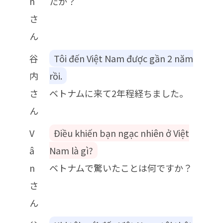
n
たか？
さ
ん
谷
Tôi đến Việt Nam được gần 2 năm
内
rồi.
さ
ベトナムに来て2年程経ちました。
ん
V
Điều khiến bạn ngạc nhiên ở Việt
â
Nam là gì?
n
ベトナムで驚いたことは何ですか？
さ
ん