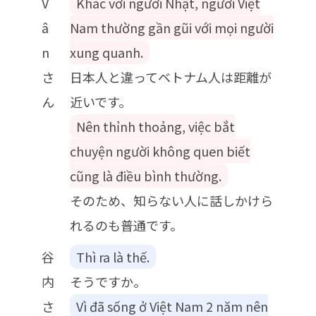
V
Khác với người Nhật, người Việt
â
Nam thường gần gũi với mọi người
n
xung quanh.
さ
日本人と違ってベトナム人は距離が
ん
近いです。
Nên thỉnh thoảng, việc bắt
chuyện người không quen biết
cũng là điều bình thường.
そのため、知らない人に話しかけら
れるのも普通です。
谷
Thì ra là thế.
内
そうですか。
さ
Vì đã sống ở Việt Nam 2 năm nên