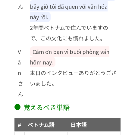
ん
bây giờ tôi đã quen với văn hóa
này rồi.
2年間ベトナムで住んでいますの
で、この文化にも慣れました。
V
Cám ơn bạn vì buổi phỏng vấn
â
hôm nay.
n
本日のインタビューありがとうござ
さ
いました。
ん
覚えるべき単語
#
ベトナム語
日本語