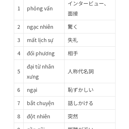
インタービュー、
1
phỏng vấn
面接
2
ngạc nhiên
驚く
3
mất lịch sự
失礼
4
đối phương
相手
đại từ nhân
5
人称代名詞
xưng
6
ngại
恥ずかしい
7
bắt chuyện
話しかける
8
đột nhiên
突然