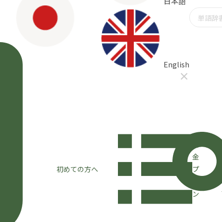
日本語
English
×
料
金
初めての方へ
プ
ラ
ン