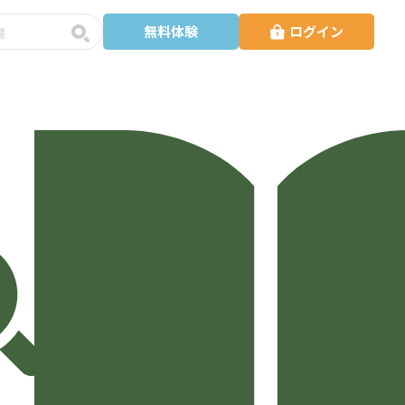
無料体験
ログイン
予
約
・
講
師
検
索