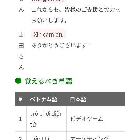
ん
これからも、皆様のご支援と協力を
お願いします。
山
Xin cám ơn.
田
ありがとうございます！
さ
ん
覚えるべき単語
#
ベトナム語
日本語
trò chơi điện
1
ビデオゲーム
tử
2
tiếp thị
マーケティング