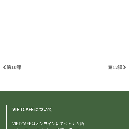
第10課
第12課
VIETCAFEについて
VIETCAFEはオンラインにてベトナム語