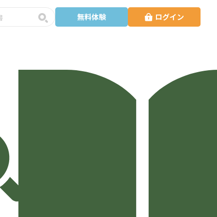
無料体験
ログイン
予
約
・
講
師
検
索