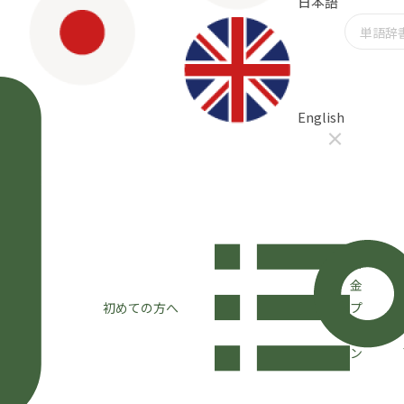
日本語
English
×
料
金
初めての方へ
プ
ラ
ン