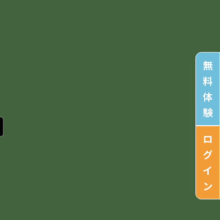
無
料
体
験
ロ
グ
イ
ン