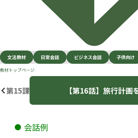
文法教材
日常会話
ビジネス会話
子供向け
教材トップページ
第15課
【第16話】旅行計画を立てる
会話例