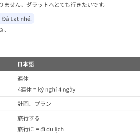
りません。ダラットへとても行きたいです。
 Đà Lạt nhé.
ね。
日本語
連休
4連休 = kỳ nghỉ 4 ngày
計画、プラン
旅行する
旅行に = đi du lịch