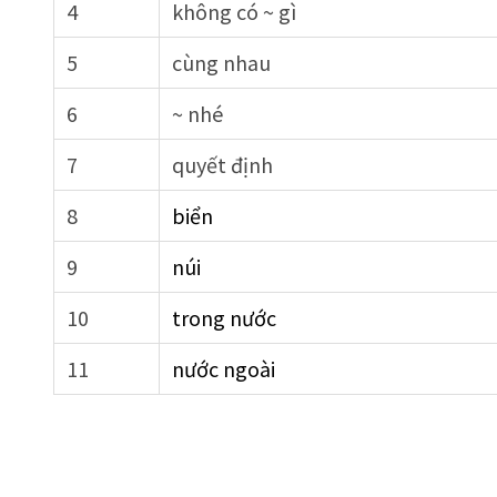
4
không có ~ gì
5
cùng nhau
6
~ nhé
7
quyết định
8
biển
9
núi
10
trong nước
11
nước ngoài