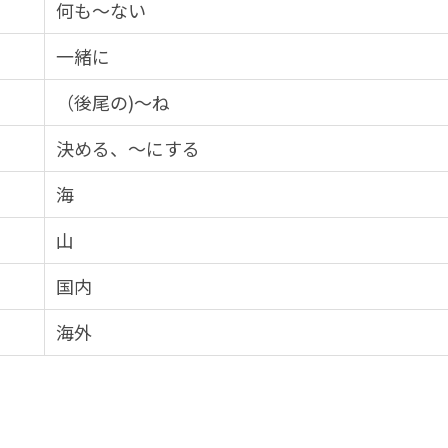
何も～ない
一緒に
（後尾の)～ね
決める、～にする
海
山
国内
海外