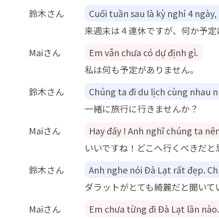
鈴木さん
Cuối tuần sau là kỳ nghỉ 4 ngày
来週末は４連休ですが、何か予定
Maiさん
Em vẫn chưa có dự định gì.
私は何も予定がありません。
鈴木さん
Chúng ta đi du lịch cùng nhau 
一緒に旅行に行きませんか？
Maiさん
Hay đấy ! Anh nghĩ chúng ta nên
いいですね！どこへ行くべきだと
鈴木さん
Anh nghe nói Đà Lạt rất đẹp. C
ダラットがとても綺麗だと聞いて
Maiさん
Em chưa từng đi Đà Lạt lần nào.