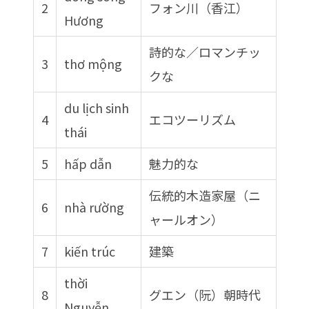
2
フォン川（香江）
Hương
詩的な／ロマンチッ
3
thơ mộng
クな
du lịch sinh
4
エコツーリズム
thái
5
hấp dẫn
魅力的な
伝統的木造家屋（ニ
6
nhà rường
ャールオン）
7
kiến trúc
建築
thời
8
グエン（阮）朝時代
Nguyễn