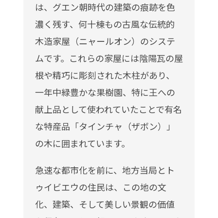
は、グエン朝時代の建築の痕跡を色
濃く残す、何十棟もの古風な伝統的
木造家屋（ニャールオン）のシステ
ムです。これらの家屋には陰陽瓦の屋
根や精巧に彫刻された木柱があり、
一年中緑豊かな果樹園、特に王への
献上品として使われていたことで有名
な特産品「タインチャ（ザボン）」
の木に囲まれています。
急速な都市化を前に、地方当局とト
ゥイビエウの住民は、この地の文
化、建築、そして美しい景観の価値