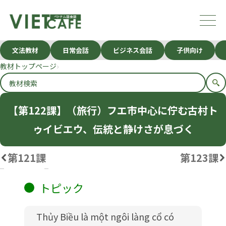
文法教材
日常会話
ビジネス会話
子供向け
教材トップページ
【第122課】（旅行）フエ市中心に佇む古村ト
ゥイビエウ、伝統と静けさが息づく
第121課
第123課
2026.05.20
デイリーニュース
トピック
Thủy Biều là một ngôi làng cổ có