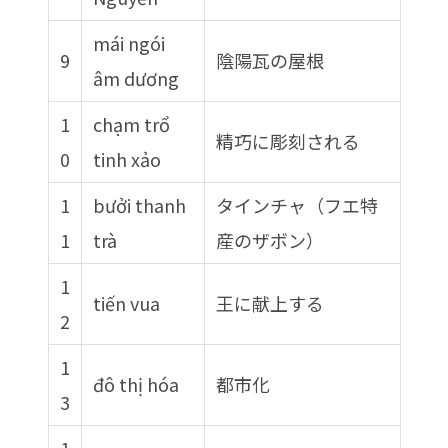
mái ngói
9
陰陽瓦の屋根
âm dương
1
chạm trổ
精巧に彫刻される
0
tinh xảo
1
bưởi thanh
タインチャ（フエ特
1
trà
産のザボン）
1
tiến vua
王に献上する
2
1
đô thị hóa
都市化
3