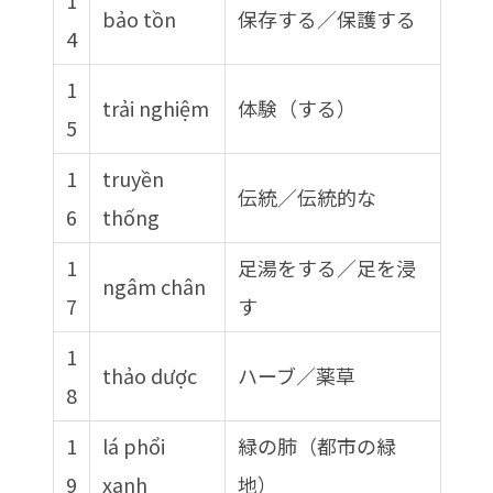
1
bảo tồn
保存する／保護する
4
1
trải nghiệm
体験（する）
5
1
truyền
伝統／伝統的な
6
thống
1
足湯をする／足を浸
ngâm chân
7
す
1
thảo dược
ハーブ／薬草
8
1
lá phổi
緑の肺（都市の緑
9
xanh
地）