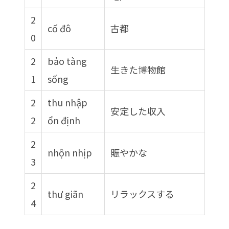
2
cố đô
古都
0
2
bảo tàng
生きた博物館
1
sống
2
thu nhập
安定した収入
2
ổn định
2
nhộn nhịp
賑やかな
3
2
thư giãn
リラックスする
4