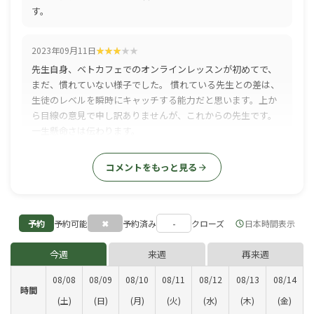
す。
2023年09月11日
先生自身、ベトカフェでのオンラインレッスンが初めてで、
まだ、慣れていない様子でした。 慣れている先生との差は、
生徒のレベルを瞬時にキャッチする能力だと思います。上か
ら目線の意見で申し訳ありませんが、これからの先生です。
一生懸命さは伝わります。
arrow_forward
コメントをもっと見る
予約
予約可能
✖
予約済み
-
クローズ
日本時間表示
schedule
今週
来週
再来週
08/08
08/09
08/10
08/11
08/12
08/13
08/14
時間
(土)
(日)
(月)
(火)
(水)
(木)
(金)