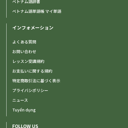
ベトナム語辞書
08:30-
08:30-
-
-
-
-
-
-
-
-
-
-
-
-
-
-
ベトナム語単語帳 マイ単語
09:00-
09:00-
-
-
-
-
-
-
-
-
-
-
-
-
-
-
09:30-
09:30-
-
-
-
-
-
-
-
-
-
-
-
-
-
-
インフォメーション
10:00-
10:00-
-
-
-
-
-
-
-
-
-
-
-
-
-
-
よくある質問
10:30-
10:30-
-
-
-
-
-
-
-
-
-
-
-
-
-
-
お問い合わせ
11:00-
11:00-
-
-
-
-
-
-
-
-
-
-
-
-
-
-
レッスン受講規約
11:30-
11:30-
-
-
-
-
-
-
-
-
-
-
-
-
-
-
お支払いに関する規約
特定商取引法に基づく表示
12:00-
12:00-
-
-
-
-
-
-
-
-
-
-
-
-
-
-
プライバシポリシー
12:30-
12:30-
-
-
-
-
-
-
-
-
-
-
-
-
-
-
ニュース
13:00-
13:00-
-
-
-
-
-
-
-
-
-
-
-
-
-
-
Tuyển dụng
13:30-
13:30-
-
-
-
-
-
-
-
-
-
-
-
-
-
-
FOLLOW US
14:00-
14:00-
-
-
-
-
-
-
-
-
-
-
-
-
-
-