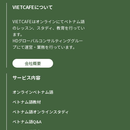
VIETCAFEについて
00:30-
00:30-
-
-
-
-
-
-
-
-
-
-
-
-
-
-
01:00-
01:00-
-
-
-
-
-
-
-
-
-
-
-
-
-
-
VIETCAFEはオンラインにてベトナム語
のレッスン、スタディ、教育を行ってい
01:30-
01:30-
-
-
-
-
-
-
-
-
-
-
-
-
-
-
ます。
HDグローバルコンサルティンググルー
02:00 - 04:30の間を表示する
02:00 - 04:30の間を表示する
プにて運営・業務を行っています。
05:00-
05:00-
-
-
-
-
-
-
-
-
-
-
-
-
-
-
会社概要
05:30-
05:30-
-
-
-
-
-
-
-
-
-
-
-
-
-
-
06:00-
06:00-
サービス内容
-
-
-
-
-
-
-
-
-
-
-
-
-
-
06:30-
06:30-
-
-
-
-
-
-
-
-
-
-
-
-
-
-
オンラインベトナム語
07:00-
07:00-
-
-
-
-
-
-
-
-
-
-
-
-
-
-
ベトナム語教材
07:30-
07:30-
-
-
-
-
-
-
-
-
-
-
-
-
-
-
ベトナム語オンラインスタディ
ベトナム語Q&A
08:00-
08:00-
-
-
-
-
-
-
-
-
-
-
-
-
-
-