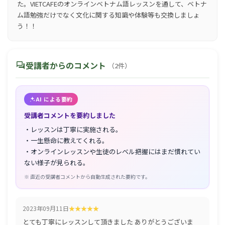
た。VIETCAFEのオンラインベトナム語レッスンを通して、ベトナ
ム語勉強だけでなく文化に関する知識や体験等も交換しましょ
う！！
forum
受講者からのコメント
（2件）
AI による要約
受講者コメントを要約しました
・レッスンは丁寧に実施される。
・一生懸命に教えてくれる。
・オンラインレッスンや生徒のレベル把握にはまだ慣れてい
ない様子が見られる。
※ 直近の受講者コメントから自動生成された要約です。
2023年09月11日
とても丁寧にレッスンして頂きました ありがとうございま