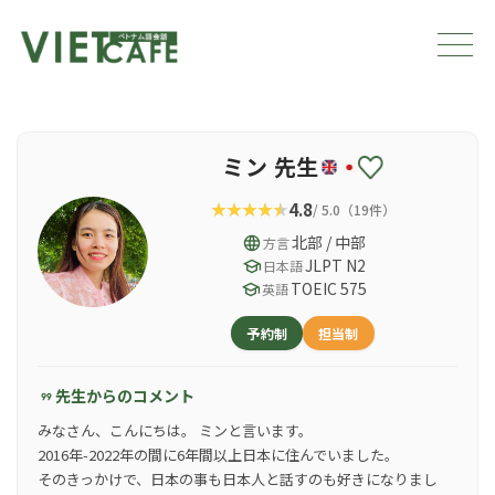
ミン 先生
4.8
/ 5.0（19件）
language
北部 / 中部
方言
school
JLPT N2
日本語
school
TOEIC 575
英語
予約制
担当制
先生からのコメント
format_quote
みなさん、こんにちは。 ミンと言います。
2016年-2022年の間に6年間以上日本に住んでいました。
そのきっかけで、日本の事も日本人と話すのも好きになりまし