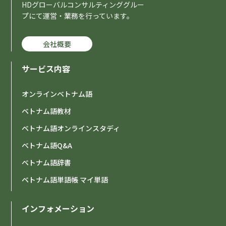
HDグローバルコンサルティンググルー
02:00 - 04:30の間を表示する
02:00 - 04:30の間を表示する
プにて運営・業務を行っています。
05:00-
05:00-
-
-
-
-
-
-
-
-
-
-
-
-
-
-
会社概要
05:30-
05:30-
-
-
-
-
-
-
-
-
-
-
-
-
-
-
06:00-
06:00-
サービス内容
-
-
-
-
-
-
-
-
-
-
-
-
-
-
06:30-
06:30-
-
-
-
-
-
-
-
-
-
-
-
-
-
-
オンラインベトナム語
07:00-
07:00-
-
-
-
-
-
-
-
-
-
-
-
-
-
-
ベトナム語教材
07:30-
07:30-
-
-
-
-
-
-
-
-
-
-
-
-
-
-
ベトナム語オンラインスタディ
ベトナム語Q&A
08:00-
08:00-
-
-
-
-
-
-
-
-
-
-
-
-
-
-
ベトナム語辞書
08:30-
08:30-
-
-
-
-
-
-
-
-
-
-
-
-
-
-
ベトナム語単語帳 マイ単語
09:00-
09:00-
-
-
-
-
-
-
-
-
-
-
-
-
-
-
09:30-
09:30-
-
-
-
-
-
-
-
-
-
-
-
-
-
-
インフォメーション
10:00-
10:00-
-
-
-
-
-
-
-
-
-
-
-
-
-
-