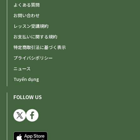
よくある質問
10:30-
10:30-
-
-
-
-
-
-
-
-
-
-
-
-
-
-
お問い合わせ
11:00-
11:00-
-
-
-
-
-
-
-
-
-
-
-
-
-
-
レッスン受講規約
11:30-
11:30-
-
-
-
-
-
-
-
-
-
-
-
-
-
-
お支払いに関する規約
特定商取引法に基づく表示
12:00-
12:00-
-
-
-
-
-
-
-
-
-
-
-
-
-
-
プライバシポリシー
12:30-
12:30-
-
-
-
-
-
-
-
-
-
-
-
-
-
-
ニュース
13:00-
13:00-
-
-
-
-
-
-
-
-
-
-
-
-
-
-
Tuyển dụng
13:30-
13:30-
-
-
-
-
-
-
-
-
-
-
-
-
-
-
FOLLOW US
14:00-
14:00-
-
-
-
-
-
-
-
-
-
-
-
-
-
-
14:30-
14:30-
-
-
-
-
-
-
-
-
-
-
-
-
-
-
15:00-
15:00-
-
-
-
-
-
-
-
-
-
-
-
-
-
-
15:30-
15:30-
-
-
-
-
-
-
-
-
-
-
-
-
-
-