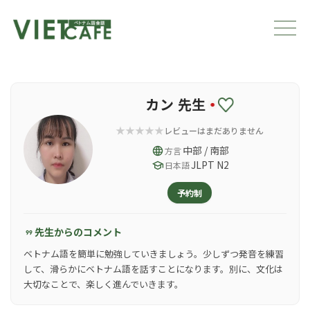
カン 先生
レビューはまだありません
language
中部 / 南部
方言
school
JLPT N2
日本語
予約制
先生からのコメント
format_quote
ベトナム語を簡単に勉強していきましょう。少しずつ発音を練習
して、滑らかにベトナム語を話すことになります。別に、文化は
大切なことで、楽しく進んでいきます。