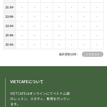
21:30-
-
-
-
-
-
-
-
22:00-
-
-
-
-
-
-
-
22:30-
-
-
-
-
-
-
-
23:00-
-
-
-
-
-
-
-
23:30-
-
-
-
-
-
-
-
最終更新日時：
リクエスト
08/14
08/21
08/15
08/22
08/16
08/23
08/17
08/24
08/18
08/25
08/19
08/26
08/20
08/27
時間
時間
(金)
(金)
(土)
(土)
(日)
(日)
(月)
(月)
(火)
(火)
(水)
(水)
(木)
(木)
00:00-
00:00-
-
-
-
-
-
-
-
-
-
-
-
-
-
-
VIETCAFEについて
00:30-
00:30-
-
-
-
-
-
-
-
-
-
-
-
-
-
-
01:00-
01:00-
-
-
-
-
-
-
-
-
-
-
-
-
-
-
VIETCAFEはオンラインにてベトナム語
のレッスン、スタディ、教育を行ってい
01:30-
01:30-
-
-
-
-
-
-
-
-
-
-
-
-
-
-
ます。