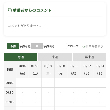
forum
受講者からのコメント
コメントがありません。
予約
予約可能
✖
予約済み
-
クローズ
日本時間表示
schedule
今週
来週
再来週
08/07
08/08
08/09
08/10
08/11
08/12
08/13
時間
(金)
(土)
(日)
(月)
(火)
(水)
(木)
00:00-
-
-
-
-
-
-
-
00:30-
-
-
-
-
-
-
-
01:00-
-
-
-
-
-
-
-