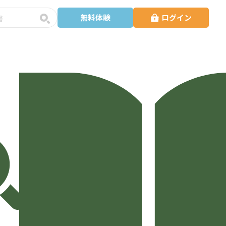
無料体験
ログイン
予
約
・
講
師
検
索