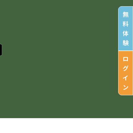
無
料
体
験
ロ
グ
イ
ン