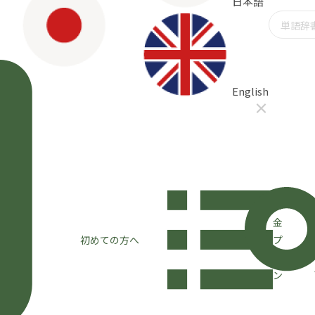
日本語
English
×
料
金
初めての方へ
プ
ラ
ン