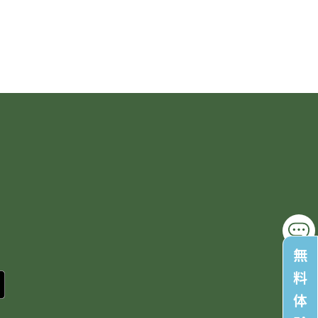
無
料
体