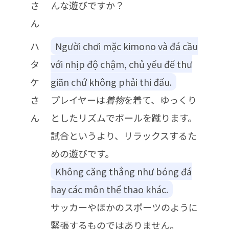
さ
んな遊びですか？
ん
ハ
Người chơi mặc kimono và đá cầu
タ
với nhịp độ chậm, chủ yếu để thư
ケ
giãn chứ không phải thi đấu.
さ
プレイヤーは
着物
を着て、ゆっくり
ん
としたリズムでボールを蹴ります。
試合というより、リラックスするた
めの遊びです。
Không căng thẳng như bóng đá
hay các môn thể thao khác.
サッカーやほかのスポーツのように
緊張するものではありません。