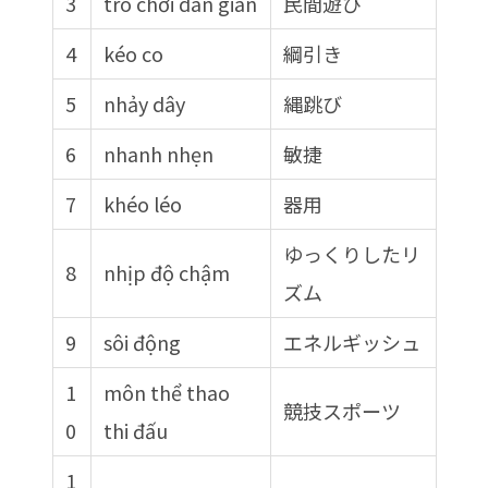
3
trò chơi dân gian
民間遊び
4
kéo co
綱引き
5
nhảy dây
縄跳び
6
nhanh nhẹn
敏捷
7
khéo léo
器用
ゆっくりしたリ
8
nhịp độ chậm
ズム
9
sôi động
エネルギッシュ
1
môn thể thao
競技スポーツ
0
thi đấu
1