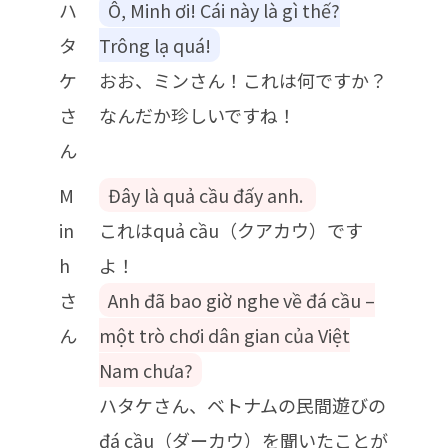
ハ
Ô, Minh ơi! Cái này là gì thế?
タ
Trông lạ quá!
ケ
おお、ミンさん！これは何ですか？
さ
なんだか珍しいですね！
ん
M
Đây là quả cầu đấy anh.
in
これはquả cầu（クアカウ）です
h
よ！
さ
Anh đã bao giờ nghe về đá cầu –
ん
một trò chơi dân gian của Việt
Nam chưa?
ハタケさん、ベトナムの民間遊びの
đá cầu（ダーカウ）を聞いたことが