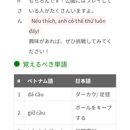
h
もちろんです！公園にはプレイして
さ
いる人がたくさんいますよ。
ん
Nếu thích, anh có thể thử luôn
đấy!
興味があれば、ぜひ挑戦してみてく
ださい！
覚えるべき単語
#
ベトナム語
日本語
1
đá cầu
ダーカウ/ 足毬
ボールをキープ
2
giữ cầu
する