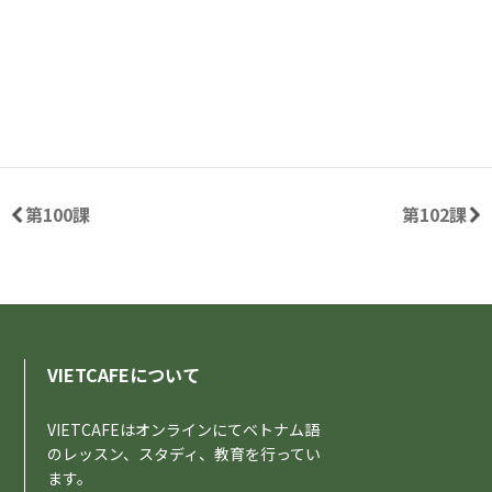
第100課
第102課
VIETCAFEについて
VIETCAFEはオンラインにてベトナム語
のレッスン、スタディ、教育を行ってい
ます。