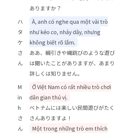
ありますか？
ハ
À, anh có nghe qua một vài trò
タ
như kéo co, nhảy dây, nhưng
ケ
không biết rõ lắm.
さ
ああ、綱引きや縄跳びのような遊び
ん
は聞いたことがありますが、あまり
詳しくは知りません。
M
Ở Việt Nam có rất nhiều trò chơi
in
dân gian thú vị.
h
ベトナムには楽しい民間遊びがたく
さ
さんありますよ！
ん
Một trong những trò em thích