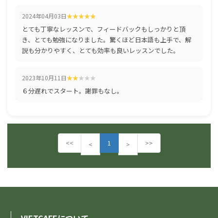
2024年04月03日
とても丁寧なレッスンで、フィードバックもしっかりと頂
き、とても勉強になりました。驚くほど日本語も上手で、解
説も分かりやすく、とても効率も良いレッスンでした。
2023年10月11日
６分遅れでスタート。謝罪もなし。
<<
1
>>
P
N
<
>
r
e
e
x
v
t
i
o
u