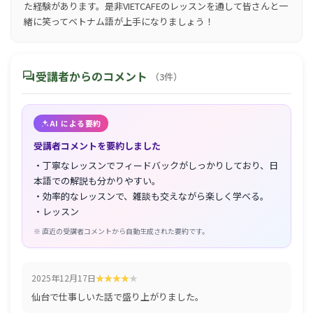
た経験があります。是非VIETCAFEのレッスンを通して皆さんと一
緒に笑ってベトナム語が上手になりましょう！
forum
受講者からのコメント
（3件）
AI による要約
受講者コメントを要約しました
・丁寧なレッスンでフィードバックがしっかりしており、日
本語での解説も分かりやすい。
・効率的なレッスンで、雑談も交えながら楽しく学べる。
・レッスン
※ 直近の受講者コメントから自動生成された要約です。
2025年12月17日
仙台で仕事しいた話で盛り上がりました。