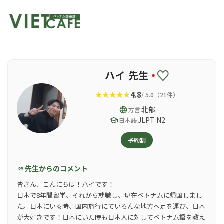
ハイ 先生
4.8
/ 5.0（21件）
language
北部
方言
school
JLPT N2
日本語
予約制
先生からのコメント
format_quote
皆さん、こんにちは！ハイです！
日本で8年間留学、それから就職し、現在ベトナムに帰国しまし
た。日本にいる時、国内旅行にていろんな地方へ足を運び、日本
が大好きです！日本にいた時も日本人に対してベトナム語を教え