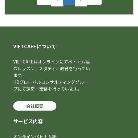
r
e
e
x
v
t
i
o
u
VIETCAFEについて
s
VIETCAFEはオンラインにてベトナム語
のレッスン、スタディ、教育を行ってい
ます。
HDグローバルコンサルティンググルー
プにて運営・業務を行っています。
会社概要
サービス内容
オンラインベトナム語