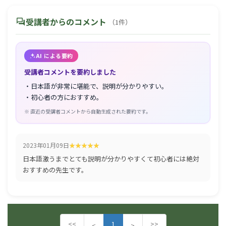
forum
受講者からのコメント
（1件）
AI による要約
受講者コメントを要約しました
・日本語が非常に堪能で、説明が分かりやすい。
・初心者の方におすすめ。
※ 直近の受講者コメントから自動生成された要約です。
2023年01月09日
日本語激うまでとても説明が分かりやすくて初心者には絶対
おすすめの先生です。
<<
1
>>
P
N
<
>