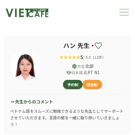
ハン 先生
5
/ 5.0（12件）
language
北部
方言
school
JLPT N1
日本語
予約制
担当制
先生からのコメント
format_quote
ベトナム語をスムーズに勉強できるような先生としてサーポート
させていただきます。言語の壁を一緒に取り除いていきましょ
う！