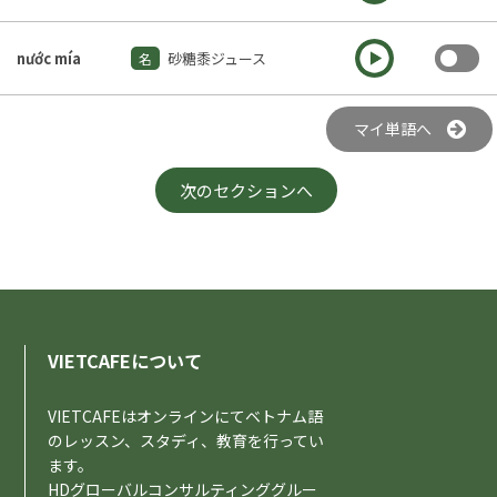
To
nước mía
砂糖黍ジュース
名
マイ単語へ
次のセクションへ
VIETCAFEについて
VIETCAFEはオンラインにてベトナム語
のレッスン、スタディ、教育を行ってい
ます。
HDグローバルコンサルティンググルー