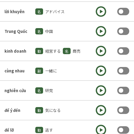
To
lời khuyên
アドバイス
名
To
Trung Quốc
中国
名
To
kinh doanh
経営する
商売
動
名
To
cùng nhau
一緒に
副
To
nghiên cứu
研究
名
To
để ý đến
気になる
動
To
để lỡ
逃す
動