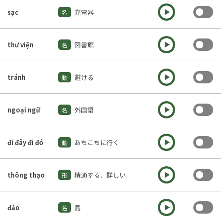
To
sạc
充電器
名
To
thư viện
図書館
名
To
tránh
避ける
動
To
ngoại ngữ
外国語
名
To
đi đây đi đó
あちこちに行く
動
To
thông thạo
精通する、詳しい
形
To
đảo
島
名