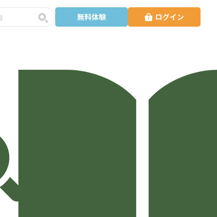
無料体験
ログイン
予
約
・
講
師
検
索