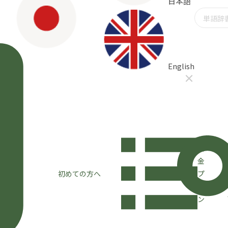
日本語
English
×
料
金
初めての方へ
プ
ラ
ン